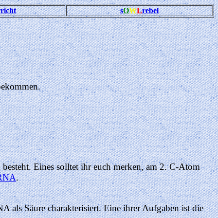
richt
s
O
W
L
rebel
u bekommen.
n besteht. Eines solltet ihr euch merken, am 2. C-Atom
RNA
.
als Säure charakterisiert. Eine ihrer Aufgaben ist die